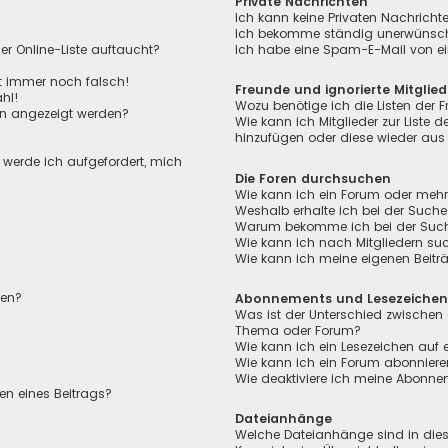
Private Nachrichten
Ich kann keine Privaten Nachricht
Ich bekomme ständig unerwünscht
r Online-Liste auftaucht?
Ich habe eine Spam-E-Mail von ei
ht immer noch falsch!
Freunde und ignorierte Mitglied
hl!
Wozu benötige ich die Listen der F
en angezeigt werden?
Wie kann ich Mitglieder zur Liste de
hinzufügen oder diese wieder aus 
, werde ich aufgefordert, mich
Die Foren durchsuchen
Wie kann ich ein Forum oder meh
Weshalb erhalte ich bei der Suche
Warum bekomme ich bei der Suche 
Wie kann ich nach Mitgliedern su
Wie kann ich meine eigenen Beit
len?
Abonnements und Lesezeiche
Was ist der Unterschied zwischen
Thema oder Forum?
Wie kann ich ein Lesezeichen auf
Wie kann ich ein Forum abonnier
Wie deaktiviere ich meine Abonn
en eines Beitrags?
Dateianhänge
Welche Dateianhänge sind in die