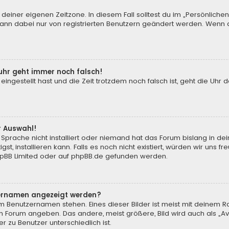
 deiner eigenen Zeitzone. In diesem Fall solltest du im „Persönliche
 kann dabei nur von registrierten Benutzern geändert werden. Wenn du n
enuhr geht immer noch falsch!
 eingestellt hast und die Zeit trotzdem noch falsch ist, geht die Uhr 
.
r Auswahl!
Sprache nicht installiert oder niemand hat das Forum bislang in de
st, installieren kann. Falls es noch nicht existiert, würden wir uns
pBB Limited
oder auf
phpBB.de
gefunden werden.
tzernamen angezeigt werden?
m Benutzernamen stehen. Eines dieser Bilder ist meist mit deinem Ra
m Forum angeben. Das andere, meist größere, Bild wird auch als „Ava
r zu Benutzer unterschiedlich ist.