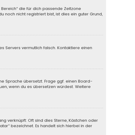
n Bereich“ die für dich passende Zeitzone
och nicht registriert bist, ist dies ein guter Grund,
des Servers vermutlich falsch. Kontaktiere einen
ine Sprache übersetzt. Frage ggf. einen Board-
 freuen, wenn du es übersetzen würdest. Weitere
ng verknüpft: Oft sind dies Sterne, Kästchen oder
tar“ bezeichnet. Es handelt sich hierbei in der