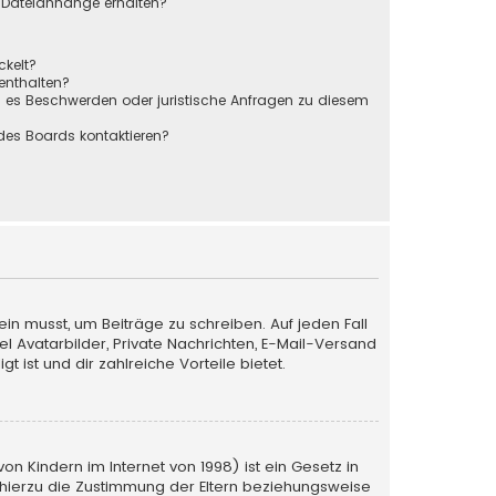
r Dateianhänge erhalten?
ckelt?
 enthalten?
s es Beschwerden oder juristische Anfragen zu diesem
des Boards kontaktieren?
ein musst, um Beiträge zu schreiben. Auf jeden Fall
iel Avatarbilder, Private Nachrichten, E-Mail-Versand
 ist und dir zahlreiche Vorteile bietet.
n Kindern im Internet von 1998) ist ein Gesetz in
 hierzu die Zustimmung der Eltern beziehungsweise