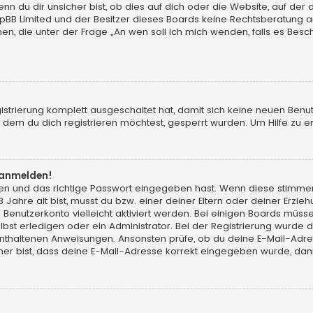
du dir unsicher bist, ob dies auf dich oder die Website, auf der du d
hpBB Limited und der Besitzer dieses Boards keine Rechtsberatung an
chen, die unter der Frage „An wen soll ich mich wenden, falls es Be
gistrierung komplett ausgeschaltet hat, damit sich keine neuen Ben
dem du dich registrieren möchtest, gesperrt wurden. Um Hilfe zu er
t anmelden!
men und das richtige Passwort eingegeben hast. Wenn diese stimme
13 Jahre alt bist, musst du bzw. einer deiner Eltern oder deiner Erz
in Benutzerkonto vielleicht aktiviert werden. Bei einigen Boards müs
t erledigen oder ein Administrator. Bei der Registrierung wurde dir m
 enthaltenen Anweisungen. Ansonsten prüfe, ob du deine E-Mail-Adr
her bist, dass deine E-Mail-Adresse korrekt eingegeben wurde, dann