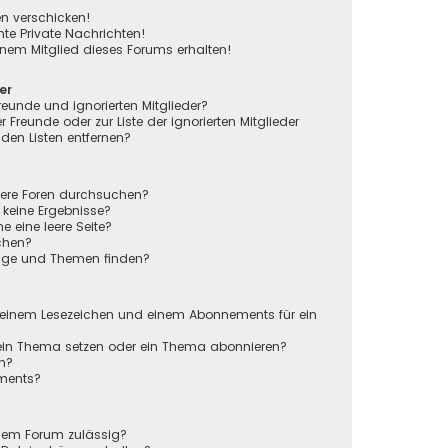
en verschicken!
e Private Nachrichten!
nem Mitglied dieses Forums erhalten!
er
reunde und ignorierten Mitglieder?
r Freunde oder zur Liste der ignorierten Mitglieder
den Listen entfernen?
rere Foren durchsuchen?
 keine Ergebnisse?
eine leere Seite?
chen?
räge und Themen finden?
n
 einem Lesezeichen und einem Abonnements für ein
 ein Thema setzen oder ein Thema abonnieren?
en?
ements?
sem Forum zulässig?