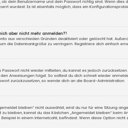
, ob dein Benutzername und dein Passwort richtig sind. Wenn dies d
errt wurdest. Es ist ebenfalls möglich, dass ein Konfigurationsprobl
n mich aber nicht mehr anmelden?!
konto aus verschieden Gründen deaktiviert oder gelöscht hat. Auße
 um die Datenbankgröße zu verringern. Registriere dich einfach erne
tes Passwort nicht wieder mitteilen, du kannst es jedoch zurücksetz
 den Anweisungen folgst. So solltest du dich schnell wieder anmeld
asswort zurückzusetzen, so wende dich an die Board-Administration.
eldet bleiben“ nicht auswählst, wirst du nur für eine Sitzung ang
 zu bleiben, kannst du das Kästchen „Angemeldet bleiben“ beim An
eispiel in einem Internetcafé, befindest. Wenn diese Option nicht 