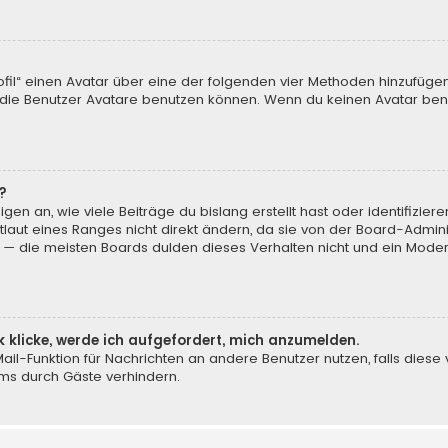
ofil“ einen Avatar über eine der folgenden vier Methoden hinzufüge
ie Benutzer Avatare benutzen können. Wenn du keinen Avatar benut
?
en an, wie viele Beiträge du bislang erstellt hast oder identifizi
aut eines Ranges nicht direkt ändern, da sie von der Board-Adminis
 — die meisten Boards dulden dieses Verhalten nicht und ein Moder
k klicke, werde ich aufgefordert, mich anzumelden.
-Mail-Funktion für Nachrichten an andere Benutzer nutzen, falls dies
ms durch Gäste verhindern.