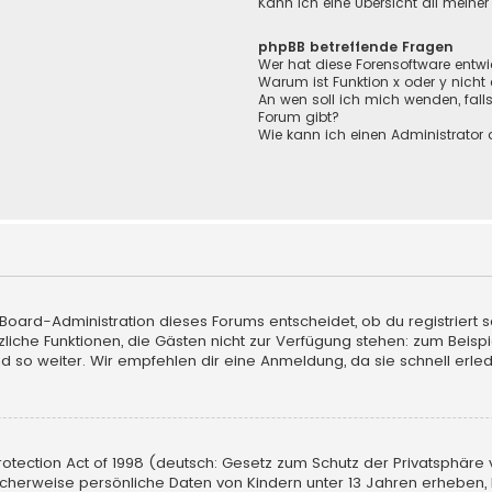
Kann ich eine Übersicht all meine
phpBB betreffende Fragen
Wer hat diese Forensoftware entwi
Warum ist Funktion x oder y nicht
An wen soll ich mich wenden, fall
Forum gibt?
Wie kann ich einen Administrator 
 Board-Administration dieses Forums entscheidet, ob du registriert s
sätzliche Funktionen, die Gästen nicht zur Verfügung stehen: zum Beisp
d so weiter. Wir empfehlen dir eine Anmeldung, da sie schnell erledigt
tection Act of 1998 (deutsch: Gesetz zum Schutz der Privatsphäre vo
licherweise persönliche Daten von Kindern unter 13 Jahren erheben,