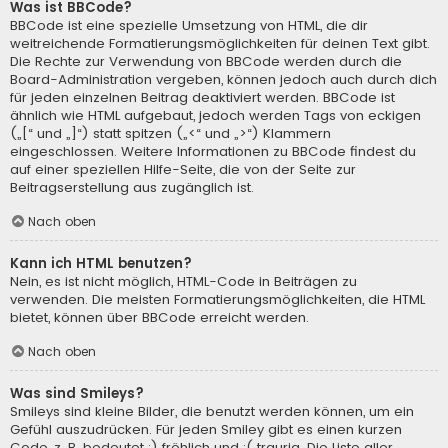
Was ist BBCode?
BBCode ist eine spezielle Umsetzung von HTML, die dir
weitreichende Formatierungsmöglichkeiten für deinen Text gibt.
Die Rechte zur Verwendung von BBCode werden durch die
Board-Administration vergeben, können jedoch auch durch dich
für jeden einzelnen Beitrag deaktiviert werden. BBCode ist
ähnlich wie HTML aufgebaut, jedoch werden Tags von eckigen
(„[“ und „]“) statt spitzen („<“ und „>“) Klammern
eingeschlossen. Weitere Informationen zu BBCode findest du
auf einer speziellen Hilfe-Seite, die von der Seite zur
Beitragserstellung aus zugänglich ist.
Nach oben
Kann ich HTML benutzen?
Nein, es ist nicht möglich, HTML-Code in Beiträgen zu
verwenden. Die meisten Formatierungsmöglichkeiten, die HTML
bietet, können über BBCode erreicht werden.
Nach oben
Was sind Smileys?
Smileys sind kleine Bilder, die benutzt werden können, um ein
Gefühl auszudrücken. Für jeden Smiley gibt es einen kurzen
Code, z. B. bedeutet :) fröhlich und :( traurig. Die Liste aller