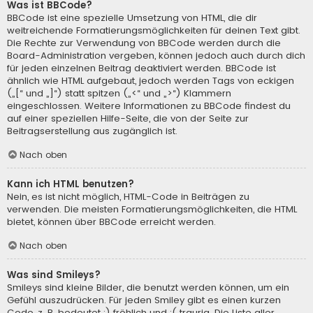
Was ist BBCode?
BBCode ist eine spezielle Umsetzung von HTML, die dir
weitreichende Formatierungsmöglichkeiten für deinen Text gibt.
Die Rechte zur Verwendung von BBCode werden durch die
Board-Administration vergeben, können jedoch auch durch dich
für jeden einzelnen Beitrag deaktiviert werden. BBCode ist
ähnlich wie HTML aufgebaut, jedoch werden Tags von eckigen
(„[“ und „]“) statt spitzen („<“ und „>“) Klammern
eingeschlossen. Weitere Informationen zu BBCode findest du
auf einer speziellen Hilfe-Seite, die von der Seite zur
Beitragserstellung aus zugänglich ist.
Nach oben
Kann ich HTML benutzen?
Nein, es ist nicht möglich, HTML-Code in Beiträgen zu
verwenden. Die meisten Formatierungsmöglichkeiten, die HTML
bietet, können über BBCode erreicht werden.
Nach oben
Was sind Smileys?
Smileys sind kleine Bilder, die benutzt werden können, um ein
Gefühl auszudrücken. Für jeden Smiley gibt es einen kurzen
Code, z. B. bedeutet :) fröhlich und :( traurig. Die Liste aller