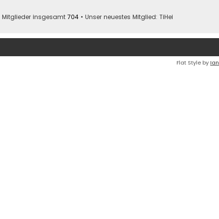
 Mitglieder insgesamt
704
• Unser neuestes Mitglied:
TiHei
Flat Style by
Ian