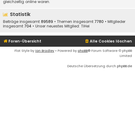
gleichzeitig online waren.
Statistik
Beiträge insgesamt
89589
• Themen insgesamt
7780
• Mitglieder
insgesamt
704
• Unser neuestes Mitglied:
TiHei
Foren-Übersicht
Alle Cookies löschen
Flat Style by
Ian Bradley
• Powered by
phpBB
® Forum Software © phpBB
Limited
Deutsche Übersetzung durch
phpBB.de