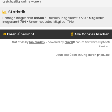
gleichzeitig online waren.
Statistik
Beiträge insgesamt
89588
• Themen insgesamt
7779
• Mitglieder
insgesamt
704
• Unser neuestes Mitglied:
TiHei
Foren-Übersicht
Alle Cookies löschen
Flat Style by
Ian Bradley
• Powered by
phpBB
® Forum Software © phpBB
Limited
Deutsche Übersetzung durch
phpBB.de