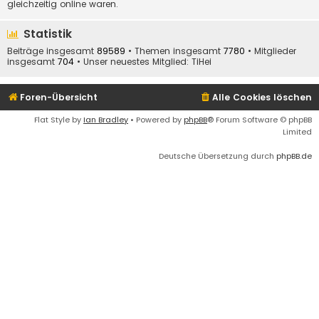
gleichzeitig online waren.
Statistik
Beiträge insgesamt
89589
• Themen insgesamt
7780
• Mitglieder
insgesamt
704
• Unser neuestes Mitglied:
TiHei
Foren-Übersicht
Alle Cookies löschen
Flat Style by
Ian Bradley
• Powered by
phpBB
® Forum Software © phpBB
Limited
Deutsche Übersetzung durch
phpBB.de