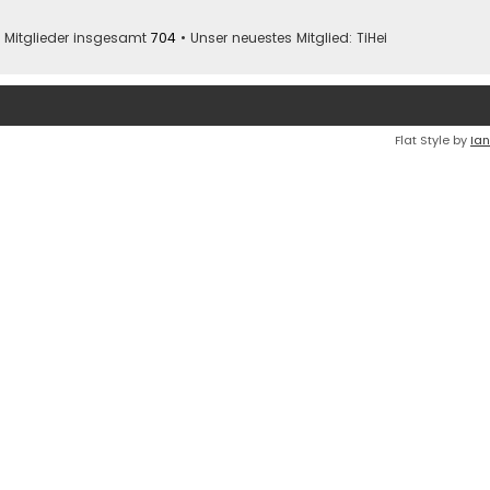
 Mitglieder insgesamt
704
• Unser neuestes Mitglied:
TiHei
Flat Style by
Ian