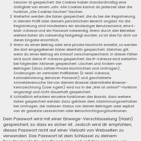
Session-ID gespeichert. Die Cookies haben standardmäßig eine
Gültigkeit von einem Jahr. Alle Cookies kannst du jederzeit über die
Funktion „Alle Cookies löschen“ löschen.
Weiterhin werden die Daten gespeichert, die du bei der Registrierung,
in deinem Profil oder deinem persönlichem Bereich angibst. Für die
Registrierung sind mindestens ein eindeutiger Benutzername, eine E-
Mail-Adresse und ein Passwort notwendig. Wenn durch den Betreiber
weitere Daten als notwendig festgelegt wurden, so ist dies für dich vor
deren Eingabe ersichtlich.
Wenn du einen Beitrag oder eine private Nachricht erstellst, so werden
die dort eingegebenen Daten ebenfalls gespeichert. Gleiches gilt,
wenn du einen Beitrag als Entwurf zwischenspeicherst. In diesen Fällen
wird auch deine IP-Adresse gespeichert. Die IP-Adresse wird weiterhin
bei folgenden Aktionen gespeichert: Löschen und Ändern von
Beiträgen (dazu zählen Private Nachrichten und Umfragen),
Änderungen an zentralen Profildaten (E-Mail-Adresse,
Kontoaktivierung, Benutzer-Passwort) und gescheiterte
Anmeldeversuche. Die von deinem Browser übermittelte Browser-
Kennzeichnung (User Agent) wird nur in der „Wer ist online?“-Funktion
angezeigt und nicht dauerhaft gespeichert.
Schließlich erfordern einzelne Funktionen des Boards, dass weitere
Daten gespeichert werden. Dazu gehören dein Abstimmungsverhalten
bei Umfragen, der Gelesen-Status von deinen Beiträgen oder explizit
von dir gesetzte Lesezeichen oder Benachrichtigungsfunktionen.
Dein Passwort wird mit einer Einwege-Verschlüsselung (Hash)
gespeichert, so dass es sicher ist. Jedoch wird dir empfohlen,
dieses Passwort nicht auf einer Vielzahl von Webseiten zu
verwenden. Das Passwort ist dein Schlüssel zu deinem