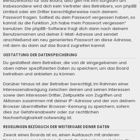
Benutzerkonto für das Board, also geh mit ihm sorgsam um.
Insbesondere wird dich kein Vertreter des Betreibers, von phpBB
Limited oder ein Dritter berechtigterweise nach deinem
Passwort fragen. Solltest du dein Passwort vergessen haben, so
kannst du die Funktion „Ich habe mein Passwort vergessen“
benutzen. Die phpBB-Software fragt dich dann nach deinem
Benutzernamen und deiner E-Mail-Adresse und sendet
anschließend ein neu generiertes Passwort an diese Adresse,
mit dem du dann auf das Board zugreifen kannst.
GESTATTUNG DER DATENSPEICHERUNG
Du gestattest dem Betreiber, die von dir eingegebenen und
oben näher spezifizierten Daten zu speichern, um das Board
betreiben und anbieten zu können.
Darüber hinaus ist der Betreiber berechtigt, im Rahmen einer
Interessenabwägung zwischen deinen und seinen Interessen
sowie den Interessen Dritter, Zeitpunkte von Zugriffen und
Aktionen zusammen mit deiner IP-Adresse und der von deinem
Browser übermittelter Browser-Kennung zu speichern, sofern
dies zur Gefahrenabwehr oder zur rechtlichen
Nachverfolgbarkeit notwendig ist.
REGELUNGEN BEZÜGLICH DER WEITERGABE DEINER DATEN
Zweck eines Boards ist es, einen Austausch mit anderen