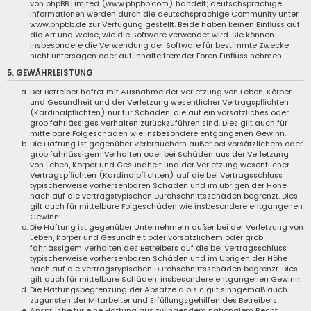
von phpBB Limited (www.phpbb.com) handelt; deutschsprachige
Informationen werden durch die deutschsprachige Community unter
www.phpbb.de zur Verfügung gestellt. Beide haben keinen Einfluss auf
die Art und Weise, wie die Software verwendet wird. Sie können
insbesondere die Verwendung der Software für bestimmte Zwecke
nicht untersagen oder auf Inhalte fremder Foren Einfluss nehmen.
5. GEWÄHRLEISTUNG
Der Betreiber haftet mit Ausnahme der Verletzung von Leben, Körper
und Gesundheit und der Verletzung wesentlicher Vertragspflichten
(Kardinalpflichten) nur für Schäden, die auf ein vorsätzliches oder
grob fahrlässiges Verhalten zurückzuführen sind. Dies gilt auch für
mittelbare Folgeschäden wie insbesondere entgangenen Gewinn.
Die Haftung ist gegenüber Verbrauchern außer bei vorsätzlichem oder
grob fahrlässigem Verhalten oder bei Schäden aus der Verletzung
von Leben, Körper und Gesundheit und der Verletzung wesentlicher
Vertragspflichten (Kardinalpflichten) auf die bei Vertragsschluss
typischerweise vorhersehbaren Schäden und im übrigen der Höhe
nach auf die vertragstypischen Durchschnittsschäden begrenzt. Dies
gilt auch für mittelbare Folgeschäden wie insbesondere entgangenen
Gewinn.
Die Haftung ist gegenüber Unternehmern außer bei der Verletzung von
Leben, Körper und Gesundheit oder vorsätzlichem oder grob
fahrlässigem Verhalten des Betreibers auf die bei Vertragsschluss
typischerweise vorhersehbaren Schäden und im Übrigen der Höhe
nach auf die vertragstypischen Durchschnittsschäden begrenzt. Dies
gilt auch für mittelbare Schäden, insbesondere entgangenen Gewinn.
Die Haftungsbegrenzung der Absätze a bis c gilt sinngemäß auch
zugunsten der Mitarbeiter und Erfüllungsgehilfen des Betreibers.
Ansprüche für eine Haftung aus zwingendem nationalem Recht