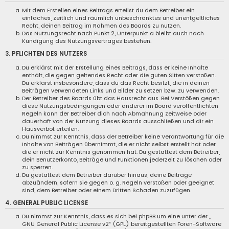
Mit dem Erstellen eines Beitrags erteilst du dem Betreiber ein
einfaches, zeitlich und räumlich unbeschränktes und unentgeltliches
Recht, deinen Beitrag im Rahmen des Boards zu nutzen.
Das Nutzungsrecht nach Punkt 2, Unterpunkt a bleibt auch nach
Kündigung des Nutzungsvertrages bestehen.
3. PFLICHTEN DES NUTZERS
Du erklärst mit der Erstellung eines Beitrags, dass er keine Inhalte
enthält, die gegen geltendes Recht oder die guten Sitten verstoßen.
Du erklärst insbesondere, dass du das Recht besitzt, die in deinen
Beiträgen verwendeten Links und Bilder zu setzen bzw. zu verwenden.
Der Betreiber des Boards übt das Hausrecht aus. Bei Verstößen gegen
diese Nutzungsbedingungen oder anderer im Board veröffentlichten
Regeln kann der Betreiber dich nach Abmahnung zeitweise oder
dauerhaft von der Nutzung dieses Boards ausschließen und dir ein
Hausverbot erteilen.
Du nimmst zur Kenntnis, dass der Betreiber keine Verantwortung für die
Inhalte von Beiträgen übernimmt, die er nicht selbst erstellt hat oder
die er nicht zur Kenntnis genommen hat. Du gestattest dem Betreiber,
dein Benutzerkonto, Beiträge und Funktionen jederzeit zu löschen oder
zu sperren.
Du gestattest dem Betreiber darüber hinaus, deine Beiträge
abzuändern, sofern sie gegen o. g. Regeln verstoßen oder geeignet
sind, dem Betreiber oder einem Dritten Schaden zuzufügen.
4. GENERAL PUBLIC LICENSE
Du nimmst zur Kenntnis, dass es sich bei phpBB um eine unter der „
GNU General Public License v2
“ (GPL) bereitgestellten Foren-Software