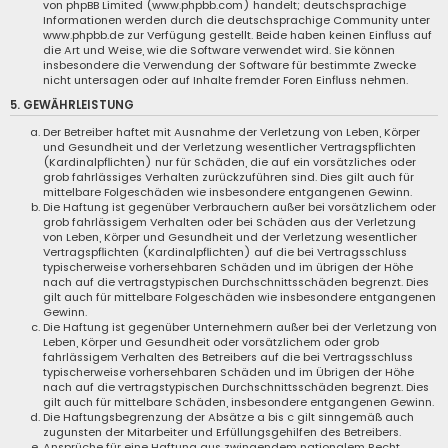
von phpBB Limited (www.phpbb.com) handelt; deutschsprachige
Informationen werden durch die deutschsprachige Community unter
www.phpbb.de zur Verfügung gestellt. Beide haben keinen Einfluss auf
die Art und Weise, wie die Software verwendet wird. Sie können
insbesondere die Verwendung der Software für bestimmte Zwecke
nicht untersagen oder auf Inhalte fremder Foren Einfluss nehmen.
5. GEWÄHRLEISTUNG
Der Betreiber haftet mit Ausnahme der Verletzung von Leben, Körper
und Gesundheit und der Verletzung wesentlicher Vertragspflichten
(Kardinalpflichten) nur für Schäden, die auf ein vorsätzliches oder
grob fahrlässiges Verhalten zurückzuführen sind. Dies gilt auch für
mittelbare Folgeschäden wie insbesondere entgangenen Gewinn.
Die Haftung ist gegenüber Verbrauchern außer bei vorsätzlichem oder
grob fahrlässigem Verhalten oder bei Schäden aus der Verletzung
von Leben, Körper und Gesundheit und der Verletzung wesentlicher
Vertragspflichten (Kardinalpflichten) auf die bei Vertragsschluss
typischerweise vorhersehbaren Schäden und im übrigen der Höhe
nach auf die vertragstypischen Durchschnittsschäden begrenzt. Dies
gilt auch für mittelbare Folgeschäden wie insbesondere entgangenen
Gewinn.
Die Haftung ist gegenüber Unternehmern außer bei der Verletzung von
Leben, Körper und Gesundheit oder vorsätzlichem oder grob
fahrlässigem Verhalten des Betreibers auf die bei Vertragsschluss
typischerweise vorhersehbaren Schäden und im Übrigen der Höhe
nach auf die vertragstypischen Durchschnittsschäden begrenzt. Dies
gilt auch für mittelbare Schäden, insbesondere entgangenen Gewinn.
Die Haftungsbegrenzung der Absätze a bis c gilt sinngemäß auch
zugunsten der Mitarbeiter und Erfüllungsgehilfen des Betreibers.
Ansprüche für eine Haftung aus zwingendem nationalem Recht