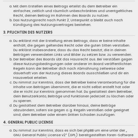
Mit dem Erstellen eines Beitrags erteilst du dem Betreiber ein
einfaches, zeitlich und räumlich unbeschränktes und unentgeltliches
Recht, deinen Beitrag im Rahmen des Boards zu nutzen.
Das Nutzungsrecht nach Punkt 2, Unterpunkt a bleibt auch nach
Kündigung des Nutzungsvertrages bestehen.
3. PFLICHTEN DES NUTZERS
Du erklärst mit der Erstellung eines Beitrags, dass er keine Inhalte
enthält, die gegen geltendes Recht oder die guten Sitten verstoßen.
Du erklärst insbesondere, dass du das Recht besitzt, die in deinen
Beiträgen verwendeten Links und Bilder zu setzen bzw. zu verwenden.
Der Betreiber des Boards übt das Hausrecht aus. Bei Verstößen gegen
diese Nutzungsbedingungen oder anderer im Board veröffentlichten
Regeln kann der Betreiber dich nach Abmahnung zeitweise oder
dauerhaft von der Nutzung dieses Boards ausschließen und dir ein
Hausverbot erteilen.
Du nimmst zur Kenntnis, dass der Betreiber keine Verantwortung für die
Inhalte von Beiträgen übernimmt, die er nicht selbst erstellt hat oder
die er nicht zur Kenntnis genommen hat. Du gestattest dem Betreiber,
dein Benutzerkonto, Beiträge und Funktionen jederzeit zu löschen oder
zu sperren.
Du gestattest dem Betreiber darüber hinaus, deine Beiträge
abzuändern, sofern sie gegen o. g. Regeln verstoßen oder geeignet
sind, dem Betreiber oder einem Dritten Schaden zuzufügen.
4. GENERAL PUBLIC LICENSE
Du nimmst zur Kenntnis, dass es sich bei phpBB um eine unter der „
GNU General Public License v2
“ (GPL) bereitgestellten Foren-Software