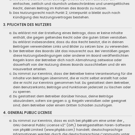
einfaches, zeitlich und räumlich unbeschränktes und unentgeltliches
Recht, deinen Beitrag im Rahmen des Boards zu nutzen.
Das Nutzungsrecht nach Punkt 2, Unterpunkt a bleibt auch nach
Kündigung des Nutzungsvertrages bestehen.
3. PFLICHTEN DES NUTZERS
Du erklärst mit der Erstellung eines Beitrags, dass er keine Inhalte
enthält, die gegen geltendes Recht oder die guten Sitten verstoßen.
Du erklärst insbesondere, dass du das Recht besitzt, die in deinen
Beiträgen verwendeten Links und Bilder zu setzen bzw. zu verwenden.
Der Betreiber des Boards übt das Hausrecht aus. Bei Verstößen gegen
diese Nutzungsbedingungen oder anderer im Board veröffentlichten
Regeln kann der Betreiber dich nach Abmahnung zeitweise oder
dauerhaft von der Nutzung dieses Boards ausschließen und dir ein
Hausverbot erteilen.
Du nimmst zur Kenntnis, dass der Betreiber keine Verantwortung für die
Inhalte von Beiträgen übernimmt, die er nicht selbst erstellt hat oder
die er nicht zur Kenntnis genommen hat. Du gestattest dem Betreiber,
dein Benutzerkonto, Beiträge und Funktionen jederzeit zu löschen oder
zu sperren.
Du gestattest dem Betreiber darüber hinaus, deine Beiträge
abzuändern, sofern sie gegen o. g. Regeln verstoßen oder geeignet
sind, dem Betreiber oder einem Dritten Schaden zuzufügen.
4. GENERAL PUBLIC LICENSE
Du nimmst zur Kenntnis, dass es sich bei phpBB um eine unter der „
GNU General Public License v2
“ (GPL) bereitgestellten Foren-Software
von phpBB Limited (www.phpbb.com) handelt; deutschsprachige
Informationen werden durch die deutschsprachige Community unter