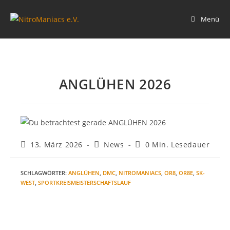
Zum
Inhalt
Menü
springen
ANGLÜHEN 2026
Beitrag
Beitrags-
Lesedauer:
13. März 2026
News
0 Min. Lesedauer
veröffentlicht:
Kategorie:
SCHLAGWÖRTER
:
ANGLÜHEN
,
DMC
,
NITROMANIACS
,
OR8
,
OR8E
,
SK-
WEST
,
SPORTKREISMEISTERSCHAFTSLAUF