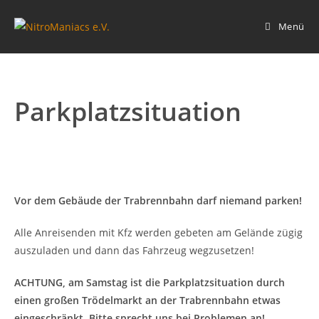
Zum
Inhalt
Menü
springen
Parkplatzsituation
Vor dem Gebäude der Trabrennbahn darf niemand parken!
Alle Anreisenden mit Kfz werden gebeten am Gelände zügig
auszuladen und dann das Fahrzeug wegzusetzen!
ACHTUNG, am Samstag ist die Parkplatzsituation durch
einen großen Trödelmarkt an der Trabrennbahn etwas
eingeschränkt. Bitte sprecht uns bei Problemen an!