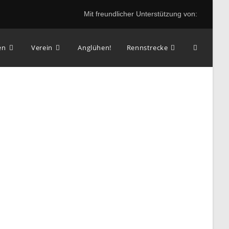
Mit freundlicher Unterstützung von:
Website-
en
Verein
Anglühen!
Rennstrecke
Suche
umschalt