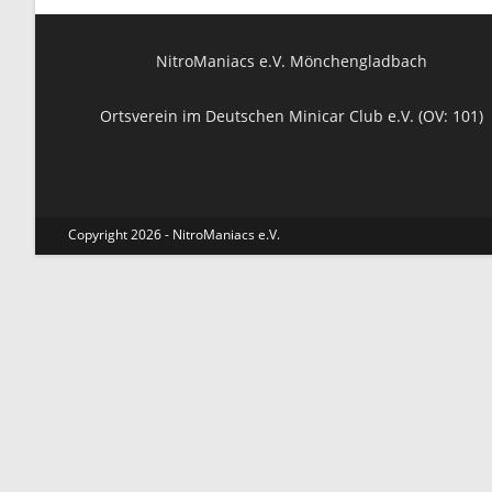
NitroManiacs e.V. Mönchengladbach
Ortsverein im Deutschen Minicar Club e.V. (OV: 101)
Copyright 2026 - NitroManiacs e.V.